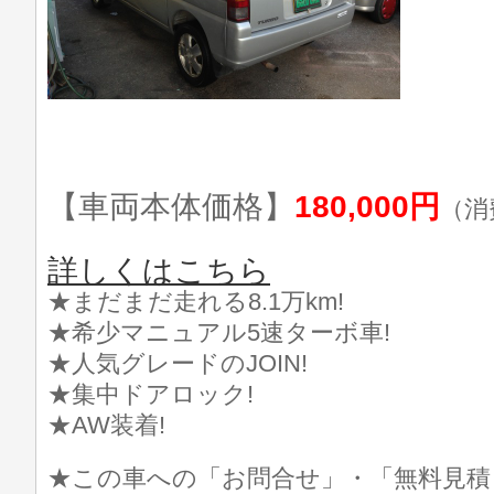
【車両本体価格】
180,000円
（消
詳しくはこちら
★まだまだ走れる8.1万km!
★希少マニュアル5速ターボ車!
★人気グレードのJOIN!
★集中ドアロック!
★AW装着!
★この車への「お問合せ」・「無料見積