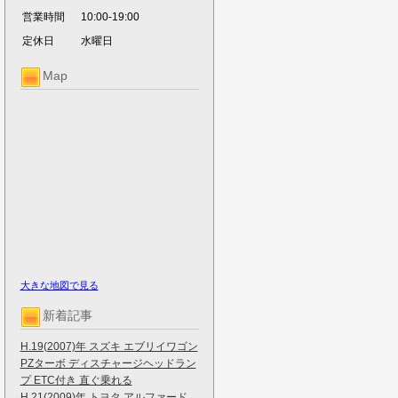
営業時間
10:00-19:00
定休日
水曜日
Map
大きな地図で見る
新着記事
H.19(2007)年 スズキ エブリイワゴン
PZターボ ディスチャージヘッドラン
プ ETC付き 直ぐ乗れる
H.21(2009)年 トヨタ アルファード