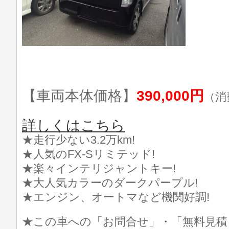
【車両本体価格】
390,000円
（消
詳しくはこちら
★走行少ない3.2万km!
★人気のFX-Sリミテッド!
★楽々インテリジャントキー!
★大人気カラーのダークパープル!
★エンジン、オートマなど機関好調!
★この車への「お問合せ」・「無料見積