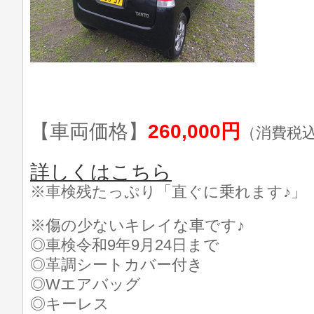
【車両価格】
260,000円
（消費税
詳しくはこちら
※車検残たっぷり「直ぐに乗れます♪」
※傷の少ないキレイな車です♪
◎車検令和9年9月24日まで
◎革調シートカバー付き
◎Wエアバッグ
◎キーレス