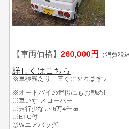
【車両価格】
260,000円
（消費税
詳しくはこちら
※車検残あり「直ぐに乗れます♪」
※オートバイの運搬にもお勧め!
◎車いす スローパー
◎走行少ない 6万4千㎞
◎ETC付
◎Wエアバッグ