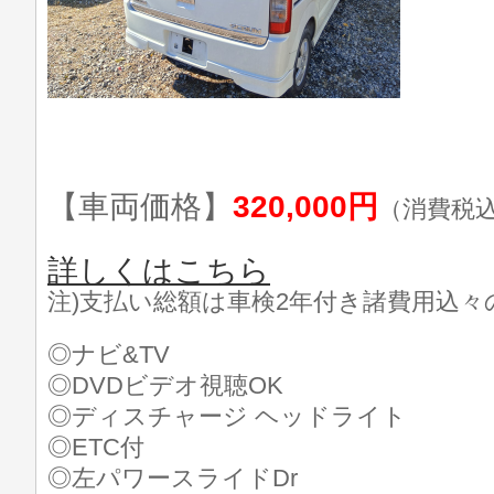
【車両価格】
320,000円
（消費税
詳しくはこちら
注)支払い総額は車検2年付き諸費用込々
◎ナビ&TV
◎DVDビデオ視聴OK
◎ディスチャージ ヘッドライト
◎ETC付
◎左パワースライドDr