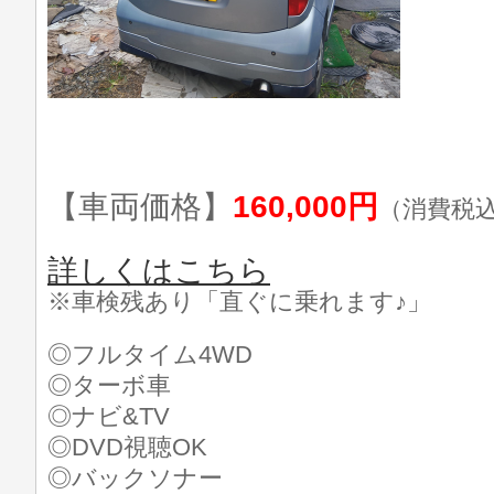
【車両価格】
160,000円
（消費税
詳しくはこちら
※車検残あり「直ぐに乗れます♪」
◎フルタイム4WD
◎ターボ車
◎ナビ&TV
◎DVD視聴OK
◎バックソナー