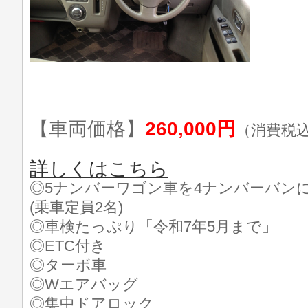
【車両価格】
260,000円
（消費税
詳しくはこちら
◎5ナンバーワゴン車を4ナンバーバン
(乗車定員2名)
◎車検たっぷり「令和7年5月まで」
◎ETC付き
◎ターボ車
◎Wエアバッグ
◎集中ドアロック