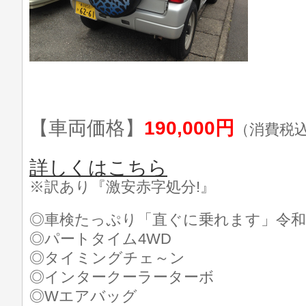
【車両価格】
190,000円
（消費税
詳しくはこちら
※訳あり『激安赤字処分!』
◎車検たっぷり「直ぐに乗れます」令和
◎パートタイム4WD
◎タイミングチェ～ン
◎インタークーラーターボ
◎Wエアバッグ