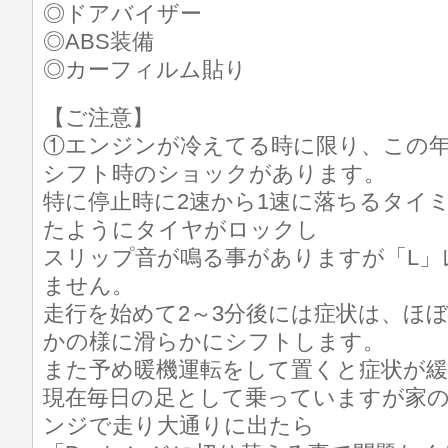
◎ドアバイザー
◎ABS装備
◎カーフィルム貼り
【ご注意】
①エンジンが冷えてる時に限り、この年
シフト時のショックがあります。
特に停止時に2速から1速に落ちるタイ
たようにタイヤがロックし
スリップ音が鳴る事がありますが「L」
ません。
走行を始めて2～3分後には症状は、ほ
かの様に滑らかにシフトします。
また予め暖機運転をして置くと症状が
現在毎日の足として乗っていますが家の
ンジで走り大通りに出たら