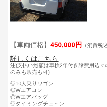
【車両価格】
450,000円
（消費税
詳しくはこちら
注)支払い総額は車検2年付き諸費用込々
のみも販売も可)
◎10人乗りワゴン
◎Wエアコン
◎Wエアバッグ
◎タイミングチェ～ン