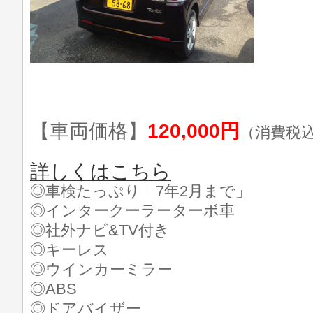
【車両価格】
120,000円
（消費税
詳しくはこちら
◎車検たっぷり「7年2月まで」
◎インタークーラーターボ車
◎社外ナビ&TV付き
◎キーレス
◎ウインカーミラー
◎ABS
◎ドアバイザー