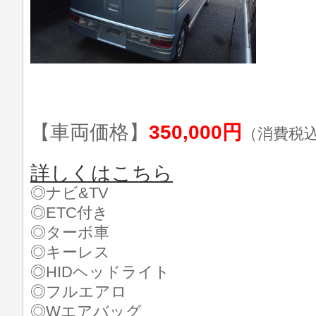
【車両価格】
350,000円
（消費税
詳しくはこちら
◎ナビ&TV
◎ETC付き
◎ターボ車
◎キーレス
◎HIDヘッドライト
◎フルエアロ
◎Wエアバッグ