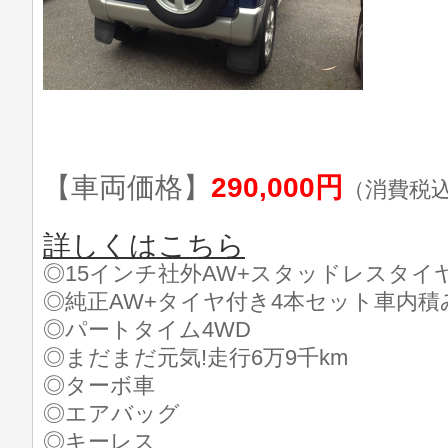
【車両価格】
290,000円
（消費税
詳しくはこちら
◎15インチ社外AW+スタッドレスタイ
◎純正AW+タイヤ付き4本セット車内積
◎パートタイム4WD
◎まだまだ元気!走行6万9千km
◎ターボ車
◎エアバッグ
◎キーレス