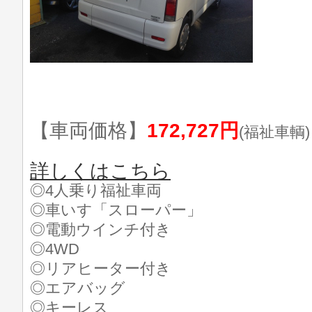
【車両価格】
172,727円
(福祉車輌)
詳しくはこちら
◎4人乗り福祉車両
◎車いす「スローパー」
◎電動ウインチ付き
◎4WD
◎リアヒーター付き
◎エアバッグ
◎キーレス