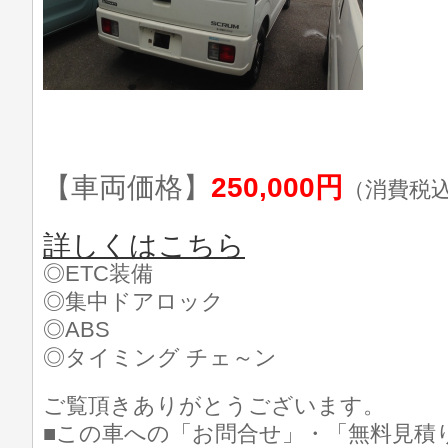
【車両価格】
250,000円
（消費税
詳しくはこちら
◎ETC装備
◎集中ドアロック
◎ABS
◎タイミング チェ～ン
ご覧頂きありがとうございます。
■この車への「お問合せ」・「無料見積