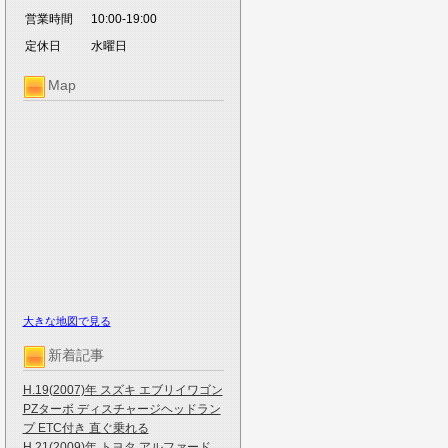
営業時間
10:00-19:00
定休日
水曜日
Map
大きな地図で見る
新着記事
H.19(2007)年 スズキ エブリイワゴン
PZターボ ディスチャージヘッドラン
プ ETC付き 直ぐ乗れる
H.21(2009)年 トヨタ アルファード