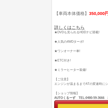
【車両本体価格】
350,000
詳しくはこちら
★DVDも見られるHDDナビ搭載!
★人気の4WDターボ!
★ワンオーナー車!
★ETC付き!
★ミラーヒーター装備!
【ご注意】
エンジンが温まるまでATの変速時に
【ショップ情報】
AUTOくるーず TEL:0480-59-36