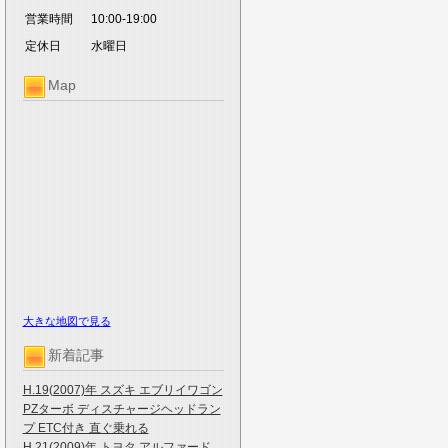
営業時間
10:00-19:00
定休日
水曜日
Map
大きな地図で見る
新着記事
H.19(2007)年 スズキ エブリイワゴン
PZターボ ディスチャージヘッドラン
プ ETC付き 直ぐ乗れる
H.21(2009)年 トヨタ アルファード